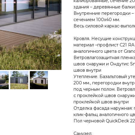
калиброванные, сечение 20
здания – деревянные балки
Внутренние перегородки – 
сечением 100х40 мм.
Весь силовой каркас-выпол
Кровля. Несущие конструкц
материал –профлист С21 RA
аналогичного цвета от Grand
Ветровлагозащитная пленка
швов снаружи и Ондутис Sm
швов внутри
Утепление. Базальтовый уте
200 мм., перегородки внутр
под черным полом. Ветровл
с проклейкой швов снаружи
проклейкой швов внутри
Отделка фасада наружная: 
клик-фальц аналогичного цв
Пол черновой QuickDeck 2
Санузел: