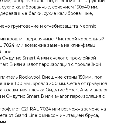
0 мм), опорные колонны, внешние конструкции
, сухие калиброванные, сечением 150х40 мм.
деревянные балки, сухие калиброванные,
нено грунтование и огнебиозащита Neomid
ии кровли - деревянные. Чистовой кровельный
L 7024 или возможна замена на клик-фальц
 Line.
 Ондутис Smart A или аналог с проклейкой
art В или аналог пароизоляция с проклейкой
плитель Rockwool. Внешние стены 150мм., пол
енние 100 мм., кровля 200 мм. Сетка от грызунов
агозащитная пленка Ондутис Smart A или аналог
 и Ондутис Smart В или аналог пароизоляция с
профлист С21 RAL 7024 или возможна замена на
ета от Grand Line с миксом имитацией бруса,
2мм