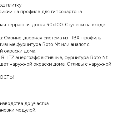
од плитку.
тойкий на профиле для гипсокартона
ная террасная доска 40х100. Ступени на входе.
па: Оконно-дверная система из ПВХ, профиль
ивные,фурнитура Roto Nt или аналог с
й окраски дома.
 BLITZ энергоэффективные, фурнитура Roto Nt
 цвет наружной окраски дома. Отливы с наружной
ОСТЬ!
изводства до участка
тановки модулей,