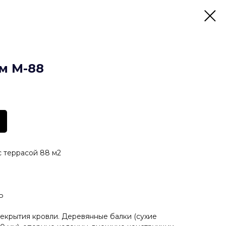
м М-88
 террасой 88 м2
Ь
рекрытия кровли. Деревянные балки (сухие