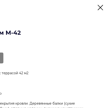
м М-42
 террасой 42 м2
Ь
рекрытия кровли. Деревянные балки (сухие