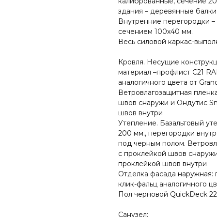
калиброванные, сечение 20
здания – деревянные балки
Внутренние перегородки – 
сечением 100х40 мм.
Весь силовой каркас-выпол
Кровля. Несущие конструкц
материал –профлист С21 RA
аналогичного цвета от Grand
Ветровлагозащитная пленка
швов снаружи и Ондутис Sm
швов внутри
Утепление. Базальтовый уте
200 мм., перегородки внутр
под черным полом. Ветровл
с проклейкой швов снаружи
проклейкой швов внутри
Отделка фасада наружная: 
клик-фальц аналогичного цв
Пол черновой QuickDeck 2
Санузел: