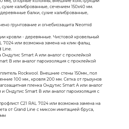
0 мм), опорные колонны, внешние конструкции
, сухие калиброванные, сечением 150х40 мм.
деревянные балки, сухие калиброванные,
нено грунтование и огнебиозащита Neomid
ии кровли - деревянные. Чистовой кровельный
L 7024 или возможна замена на клик-фальц
 Line.
 Ондутис Smart A или аналог с проклейкой
art В или аналог пароизоляция с проклейкой
плитель Rockwool. Внешние стены 150мм., пол
енние 100 мм., кровля 200 мм. Сетка от грызунов
агозащитная пленка Ондутис Smart A или аналог
 и Ондутис Smart В или аналог пароизоляция с
профлист С21 RAL 7024 или возможна замена на
ета от Grand Line с миксом имитацией бруса,
2мм