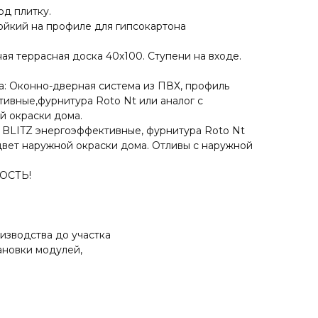
од плитку.
тойкий на профиле для гипсокартона
ная террасная доска 40х100. Ступени на входе.
па: Оконно-дверная система из ПВХ, профиль
ивные,фурнитура Roto Nt или аналог с
й окраски дома.
 BLITZ энергоэффективные, фурнитура Roto Nt
 цвет наружной окраски дома. Отливы с наружной
ОСТЬ!
изводства до участка
тановки модулей,