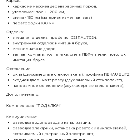
Каркас:
каркас из массива дерева хвойных пород,
утепление: полы - 200 мм,
стены - 150 мм (материал каменная вата)
перегородки 100 мм
Отделка:
внешняя отделка: профлист С21 RAL 7024.
внутренняя отделка: имитация бруса,
межкомнатные двери,
ванная комната: пол плитка, стены ПВХ-панели, потолок
имитация бруса
Остекление:
окна (двухкамерные стеклопакеты), профиль REHAU BLITZ
входная дверь на террасу (двухкамерный стеклопакет),
панорамное остекление (двухкамерные стеклопакеты),
Дополнительно:
Комплектация "ПОД КЛЮЧ"
Коммуникации:
разводка водопровода и канализации,
разводка электрики, установка розеток и выключателей,
встраиваемый центральный электрощит,
наружное и внутреннее освещение